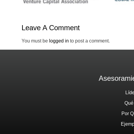
Leave A Comment
You must be
logged in
to post a comment.
Asesoramie
Líd
Qué
Por Q
Ejemp