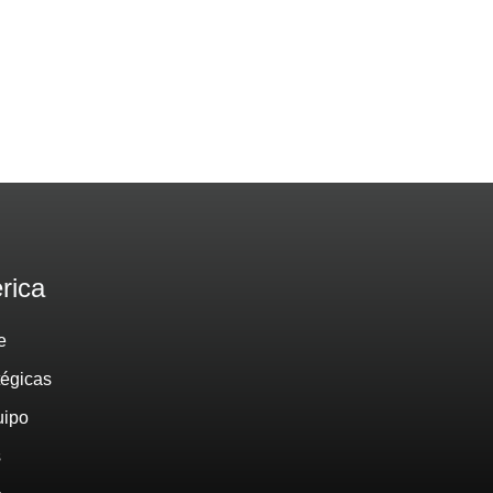
rica
e
tégicas
uipo
s