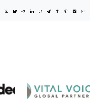
Facebook
X
Bluesky
Reddit
LinkedIn
WhatsApp
Telegram
Tumblr
Pinterest
Xing
Email
oices
LACA