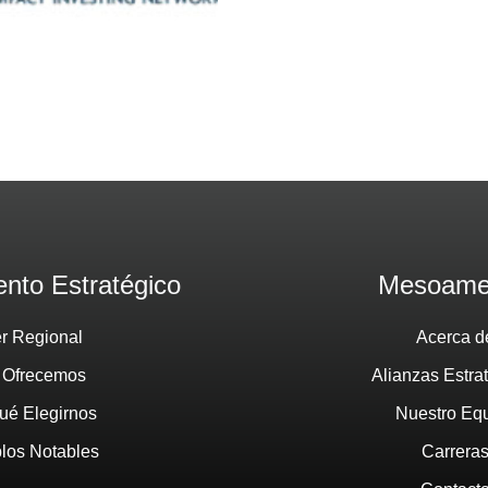
nto Estratégico
Mesoame
er Regional
Acerca d
 Ofrecemos
Alianzas Estra
ué Elegirnos
Nuestro Eq
los Notables
Carrera