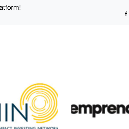
atform!
Yo-Emprendedor
Vital-V