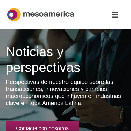
Saltar
al
Altern
contenido
naveg
Inicio
Noticias y
Asesoría Estratégica
perspectivas
Acerca de
Perspectivas de nuestro equipo sobre las
Noticias
transacciones, innovaciones y cambios
macroeconómicos que influyen en industrias
Contacto
clave en toda América Latina.
Español
Contacte con nosotros