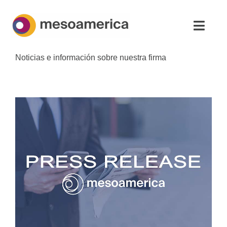
Saltar
al
Altern
contenido
naveg
Noticias e información sobre nuestra firma
Inicio
Asesoría Estratégica
Acerca de
Noticias
Contacto
Español