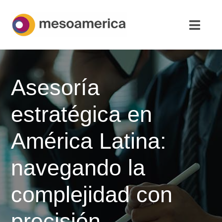
Saltar
al
Altern
contenido
naveg
Inicio
Asesoría
Asesoría Estratégica
estratégica en
Acerca de
América Latina:
Noticias
navegando la
Contacto
complejidad con
Español
precisión