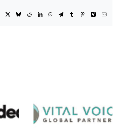
Facebook
X
Bluesky
Reddit
LinkedIn
WhatsApp
Telegram
Tumblr
Pinterest
Xing
Email
oices
LACA