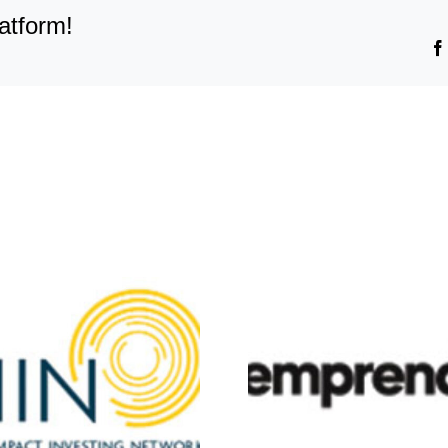
atform!
Yo-Emprendedor
Vital-V