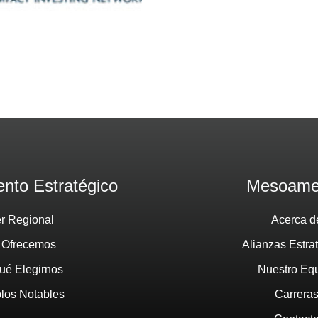
nto Estratégico
Mesoame
er Regional
Acerca d
 Ofrecemos
Alianzas Estra
ué Elegirnos
Nuestro Eq
los Notables
Carrera