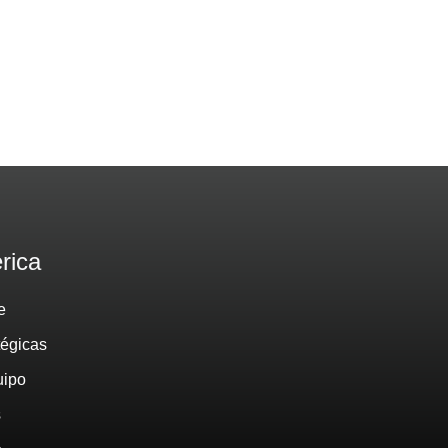
rica
e
tégicas
uipo
s