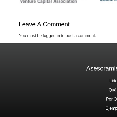
Leave A Comment
You must be
logged in
to post a comment.
Asesoramie
Líd
Qué
Por Q
Ejemp