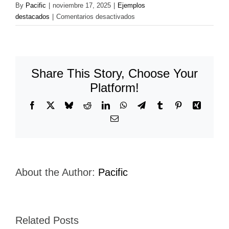
By
Pacific
|
noviembre 17, 2025
|
Ejemplos
en
destacados
|
Comentarios desactivados
CSSA-
Nestle
Share This Story, Choose Your
Platform!
Facebook
X
Bluesky
Reddit
LinkedIn
WhatsApp
Telegram
Tumblr
Pinterest
Xing
Email
About the Author:
Pacific
Related Posts