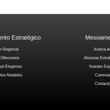
nto Estratégico
Mesoame
er Regional
Acerca d
 Ofrecemos
Alianzas Estra
ué Elegirnos
Nuestro Eq
los Notables
Carrera
Contact