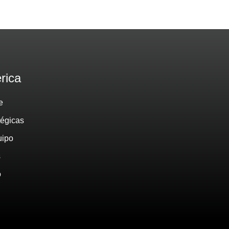
rica
e
tégicas
uipo
s
o