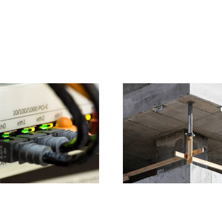
Esco Interamerica
Globeleq 