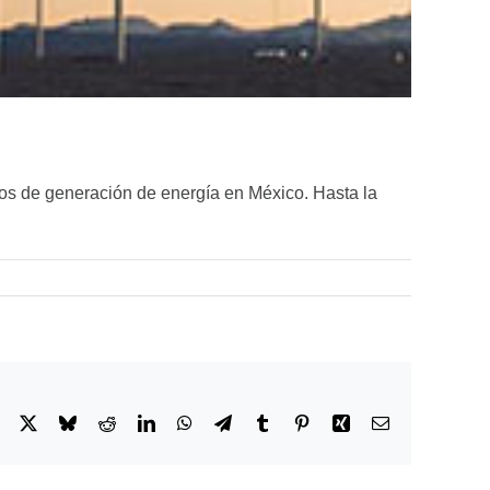
os de generación de energía en México. Hasta la
Facebook
X
Bluesky
Reddit
LinkedIn
WhatsApp
Telegram
Tumblr
Pinterest
Xing
Email