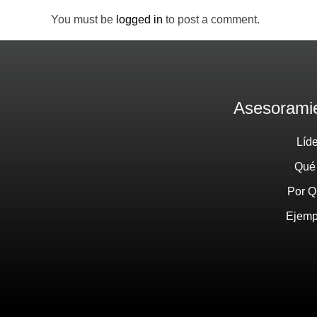
You must be
logged in
to post a comment.
Asesoramie
Líd
Qué
Por Q
Ejemp