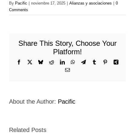
By
Pacific
|
noviembre 17, 2025
|
Alianzas y asociaciones
|
0
Comments
Share This Story, Choose Your
Platform!
Facebook
X
Bluesky
Reddit
LinkedIn
WhatsApp
Telegram
Tumblr
Pinterest
Xing
Email
About the Author:
Pacific
Related Posts